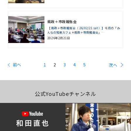
県政＋市政報告会
【 県政＋市政報告会（ 26/02/21 sat ）】今月の「み
んなの知恵カフェ＊県政＋市政報告会」…
2026年2月21日
前へ
1
2
3
4
5
次へ
公式YouTubeチャンネル