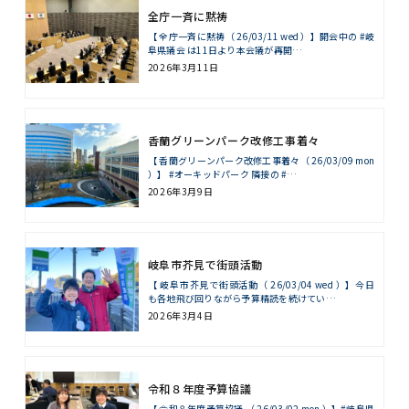
全庁一斉に黙祷
【 全庁一斉に黙祷（ 26/03/11 wed ）】開会中の #岐
阜県議会 は11日より本会議が再開…
2026年3月11日
香蘭グリーンパーク改修工事着々
【 香蘭グリーンパーク改修工事着々（ 26/03/09 mon
）】 #オーキッドパーク 隣接の #…
2026年3月9日
岐阜市芥見で街頭活動
【 岐阜市芥見で街頭活動（ 26/03/04 wed ）】今日
も各地飛び回りながら予算精読を続けてい…
2026年3月4日
令和８年度予算協議
【 令和８年度予算協議 （ 26/03/02 mon ）】#岐阜県