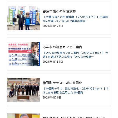
谷藤市議との街頭活動
【 谷藤市議との街頭活動 （ 27/04/24 fri ）】市議時
代に所属していました #岐阜市議会…
2026年4月24日
みんなの知恵カフェご案内
【 みんなの知恵カフェご案内（ 26/04/14 tue ）】今
週＋来週は下記３会場で「みんなの知恵…
2026年4月14日
神田町テラス、遂に常設化
【 神田町テラス、遂に常設化（ 26/04/06 mon ）】#
ほこみち制度 を活用した #神田町 …
2026年4月6日