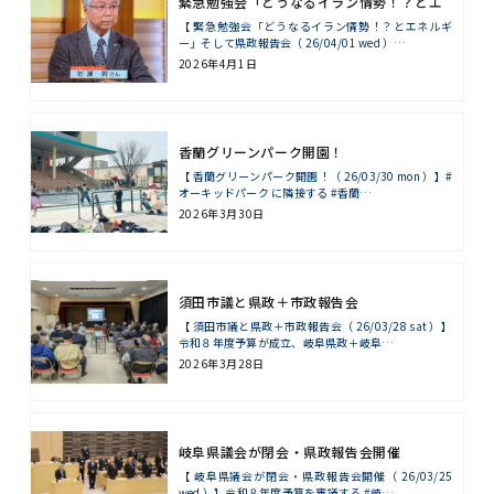
緊急勉強会「どうなるイラン情勢！？とエ
ネルギー」そして県政報告会
【 緊急勉強会「どうなるイラン情勢！？とエネルギ
ー」そして県政報告会（ 26/04/01 wed ）…
2026年4月1日
香蘭グリーンパーク開園！
【 香蘭グリーンパーク開園！（ 26/03/30 mon ）】#
オーキッドパーク に隣接する #香蘭…
2026年3月30日
須田市議と県政＋市政報告会
【 須田市議と県政＋市政報告会（ 26/03/28 sat ）】
令和８年度予算が成立、岐阜県政＋岐阜…
2026年3月28日
岐阜県議会が閉会・県政報告会開催
【 岐阜県議会が閉会・県政報告会開催（ 26/03/25
wed ）】令和８年度予算を審議する #岐…