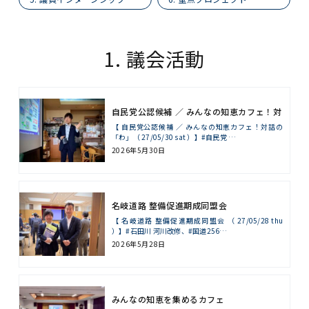
1. 議会活動
自民党公認候補 ／ みんなの知恵カフェ！対
話の「わ」
【 自民党公認候補 ／ みんなの知恵カフェ！対話の
「わ」（ 27/05/30 sat ）】#自民党 …
2026年5月30日
名岐道路 整備促進期成同盟会
【 名岐道路 整備促進期成同盟会 （ 27/05/28 thu
）】#石田川 河川改修、#国道256…
2026年5月28日
みんなの知恵を集めるカフェ