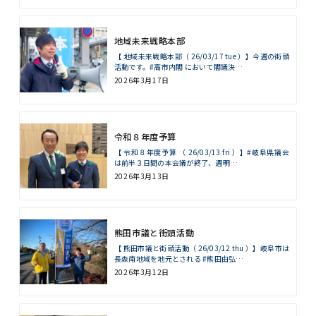
地域未来戦略本部
【 地域未来戦略本部（ 26/03/17 tue ）】今週の街頭
活動です。#高市内閣 において閣議決…
2026年3月17日
令和８年度予算
【 令和８年度予算 （ 26/03/13 fri ）】#岐阜県議会
は前半３日間の本会議が終了、週明…
2026年3月13日
熊田市議と街頭活動
【 熊田市議と街頭活動（ 26/03/12 thu ）】岐阜市は
長森南地域を地元とされる #熊田由弘…
2026年3月12日