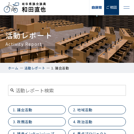
ご相談
活動レポート
Activity Report
ホーム
活動レポート
1. 議会活動
1. 議会活動
2. 地域活動
3. 政務活動
4. 政治活動
5. 議員インターンシップ
6. 重点プロジェクト