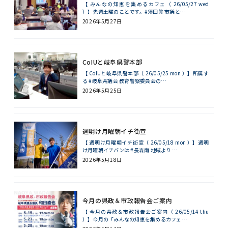
【 みんなの知恵を集めるカフェ（ 26/05/27 wed
）】先週土曜のことです。#須田眞 市議と…
2026年5月27日
CoIUと岐阜県警本部
【 CoIUと岐阜県警本部（ 26/05/25 mon ）】所属す
る #岐阜県議会 教育警察委員会の…
2026年5月25日
週明け月曜朝イチ街宣
【 週明け月曜朝イチ街宣（ 26/05/18 mon ）】週明
け月曜朝イチバンは #長森南 地域より…
2026年5月18日
今月の県政＆市政報告会ご案内
【 今月の県政＆市政報告会ご案内（ 26/05/14 thu
）】今月の「みんなの知恵を集めるカフェ…