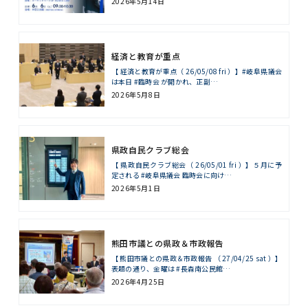
2026年5月14日
経済と教育が重点
【 経済と教育が重点（ 26/05/08 fri ）】#岐阜県議会
は本日 #臨時会 が開かれ、正副…
2026年5月8日
県政自民クラブ総会
【 県政自民クラブ総会（ 26/05/01 fri ）】５月に予
定される #岐阜県議会 臨時会に向け…
2026年5月1日
熊田市議との県政＆市政報告
【 熊田市議との県政＆市政報告 （ 27/04/25 sat ）】
表題の通り、金曜は #長森南公民館…
2026年4月25日