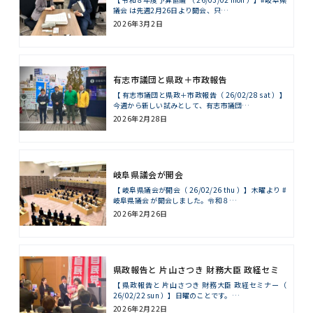
議会 は先週2月26日より開会、只…
2026年3月2日
有志市議団と県政＋市政報告
【 有志市議団と県政＋市政報告（ 26/02/28 sat ）】
今週から新しい試みとして、有志市議団…
2026年2月28日
岐阜県議会が開会
【 岐阜県議会が開会（ 26/02/26 thu ）】木曜より #
岐阜県議会 が開会しました。令和８…
2026年2月26日
県政報告と 片山さつき 財務大臣 政経セミ
ナー
【 県政報告と 片山さつき 財務大臣 政経セミナー（
26/02/22 sun ）】日曜のことです。…
2026年2月22日