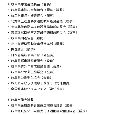
＊ 岐阜県市議会議長会（会長）
・ 岐阜県市町村会館組合（理事・議長）
・ 岐阜県市町村振興協会（理事）
・ 北方領土返還要求運動岐阜県民会議（理事）
・ 東海北陸自動車道建設整備期成同盟会（理事）
・ 東海環状自動車道建設整備期成同盟会（理事）
・ 岐阜県国道協会（顧問）
・ 小さな親切運動岐阜県連本部（顧問）
・ 円空連合（顧問）
・ 日本会議岐阜県本部（副会長）
・ 岐阜県都市計画審議会（委員）
・ 岐阜県青少年育成県民会議（会員）
・ 岐阜県公衆衛生協議会（会員）
・ 岐阜県公衆衛生協会（会員）
・ ねんりんピック岐阜２０２５（常任委員）
・ 全国都市緑化ぎふフェア（常任委員）
＊ 岐阜市議会議長
・ 岐阜県後期高齢者医療広域連合議会（議長）
・ 岐阜地域肢体不自由児母子通園施設組合議会（議長）