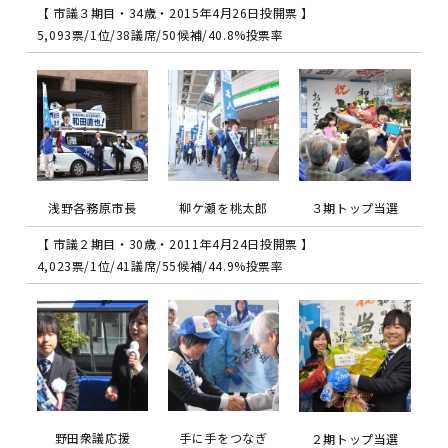
【 市議３期目・34歳・2015年4月26日投開票 】
5,093票/1位/38議席/50候補/40.8%投票率
浅野各務原市長
柳ケ瀬を桃太郎
３期トップ当選
【 市議２期目・30歳・2011年4月24日投開票 】
4,023票/1位/41議席/55候補/44.9%投票率
野田衆議応援
手に手をつなぎ
２期トップ当選