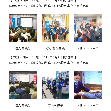
【 市議５期目・42歳・2023年4月23日投開票 】
5,090票/1位/38議席/53候補/36.4%投票率/4.2%得票率
個人演説会
柳ケ瀬を遊説
５期トップ当選
【 市議４期目・38歳・2019年4月21日投開票 】
5,201票/1位/38議席/52候補/38.2%投票率/4.1%得票率
個人演説会
市内を遊説
４期トップ当選