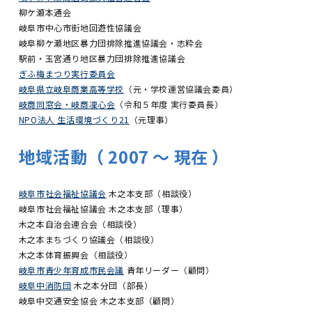
柳ケ瀬本通会
岐阜市中心市街地回遊性協議会
岐阜柳ケ瀬地区暴力団排除推進協議会・志粋会
駅前・玉宮通り地区暴力団排除推進協議会
ぎふ梅まつり実行委員会
岐阜県立岐阜商業高等学校
（元・学校運営協議会委員）
岐商同窓会・岐商凜心会
（令和５年度 実行委員長）
NPO法人 生活環境づくり21
（元理事）
地域活動（ 2007 〜 現在 ）
岐阜市社会福祉協議会
木之本支部（相談役）
岐阜市社会福祉協議会 木之本支部（理事）
木之本自治会連合会（相談役）
木之本まちづくり協議会（相談役）
木之本体育振興会（相談役）
岐阜市青少年育成市民会議
青年リーダー（顧問）
岐阜中消防団
木之本分団（部長）
岐阜中交通安全協会 木之本支部（顧問）