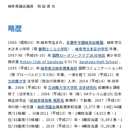
岐阜県議会議員 和 田 直 也
略歴
1980（昭和55）年 岐阜市生まれ、
本願寺学園岐阜幼稚園
、岐阜市立
木之本小学校（現
徹明さくら小学校
）、
岐阜市立本荘中学校
卒業、
1997-98（平成09-10）年
国際ロータリークラブ2630地区
青少年交
換派遣
Rotary Club of Saratoga
D.5170
Saratoga High School
、
1999（平成11）年
岐阜県立岐阜商業高校
国際コミュ二ケーション科
（現 グローバルビジネス科）卒業、一浪を経て 2000（平成12）年
立命館大学
法学部（政治行政専攻）入学、2004（平成16）年 同卒
業、2006（平成18）年
立命館大学大学院 法学研究科
前期博士課程
修了（法学修士）、2006（平成18）年（株）HAテレコム並びに日本
再生研究会（
前岐阜県知事 梶原拓
事務所）で勤務、2007（平成19）
年の統一地方選・
岐阜市議会
議員選挙初当選（3,575 票・14位/44議
席/51候補）、以後2011（平成23）年・2期目当選（4,023 票・1
位/41議席/55候補
）、2015（平成27）年・3期目当選（5,093 票・
1
位/38議席/50候補
）、2019（平成31）年・4期目当選（5,201票・1