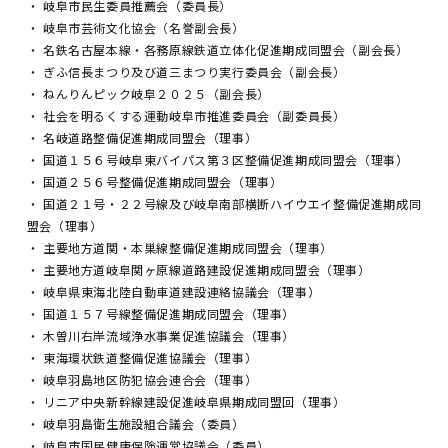
・ 岐阜市民生委員推薦会（委員長）
・ 岐阜市芸術文化協会（名誉副会長）
・ 名鉄名古屋本線・各務原線鉄道立体化促進期成同盟会（副会長）
・ ぎふ信長まつり及び道三まつり実行委員会（副会長）
・ ねんりんピック岐阜２０２５（副会長）
・ 社会を明るくする運動岐阜市推進委員会（副委員長）
・ 名岐道路整備促進期成同盟会（理事）
・ 国道１５６号岐阜東バイパス第３区整備促進期成同盟会（理事）
・ 国道２５６号整備促進期成同盟会（理事）
・ 国道２１号・２２号線及び岐阜南部横断ハイウエイ整備促進期成同
盟会（理事）
・ 主要地方道関・本巣線整備促進期成同盟会（理事）
・ 主要地方道岐阜関ヶ原線道路建設促進期成同盟会（理事）
・ 岐阜県東海北陸自動車道建設連絡協議会（理事）
・ 国道１５７号線整備促進期成同盟会（理事）
・ 木曽川右岸流域浄水事業促進協議会（理事）
・ 東海環状鉄道整備促進協議会（理事）
・ 岐阜羽島地区防犯協会連合会（理事）
・ リニア中央新幹線建設促進岐阜県期成同盟回（理事）
・ 岐阜羽島衛生施設組合議会（委員）
・ 岐阜市国民健康保険運営協議会（委員）