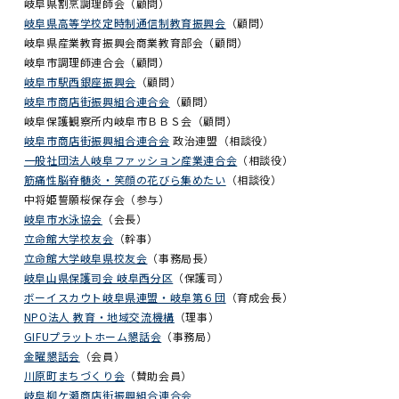
岐阜県割烹調理師会（顧問）
岐阜県高等学校定時制通信制教育振興会
（顧問）
岐阜県産業教育振興会商業教育部会（顧問）
岐阜市調理師連合会（顧問）
岐阜市駅西銀座振興会
（顧問）
岐阜市商店街振興組合連合会
（顧問）
岐阜保護観察所内岐阜市ＢＢＳ会（顧問）
岐阜市商店街振興組合連合会
政治連盟（相談役）
一般社団法人岐阜ファッション産業連合会
（相談役）
筋痛性脳脊髄炎・笑顔の花びら集めたい
（相談役）
中将姫誓願桜保存会（参与）
岐阜市水泳協会
（会長）
立命館大学校友会
（幹事）
立命館大学岐阜県校友会
（事務局長）
岐阜山県保護司会 岐阜西分区
（保護司）
ボーイスカウト岐阜県連盟・岐阜第６団
（育成会長）
NPO法人 教育・地域交流機構
（理事）
GIFUプラットホーム懇話会
（事務局）
金曜懇話会
（会員）
川原町まちづくり会
（賛助会員）
岐阜柳ケ瀬商店街振興組合連合会