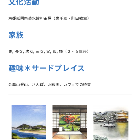
文化活動
京都祇園祭菊水鉾担茶屋（裏千家・町田教室）
家族
妻, 長女, 次女, 三女, 父, 母, 姉（２・５世帯）
趣味＊サードプレイス
金華山登山、さんぽ、水彩画、カフェでの読書