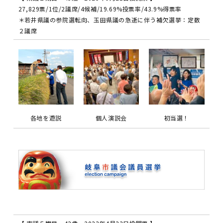
27,829票/1位/2議席/4候補/19.69%投票率/43.9%得票率
＊若井県議の参院選転向、玉田県議の急逝に伴う補欠選挙：定数
２議席
各地を遊説
個人演説会
初当選！