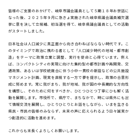
皆様のご支援のおかげで、岐阜市議会議員として５期１８年お世話に
なった後、２０２５年９月に急きょ実施された岐阜県議会議員補欠選
挙に意を決して立候補、初当選を得て、岐阜県議会議員としての活動
がスタートしました。
日本社会は人口減少に真正面から向き合わねばならない時代です。こ
のタイミングで政治に携わる者として「人口減少時代の地域・都市創
造」をテーマに政策立案と調整、実行を使命と心得ています。例え
ば、コンパクトシティの実現に向けた集約型の都市計画や再開発、交
通政策、あるいは学校統廃合に伴う小中一貫校の新設などの公共施設
マネジメント計画、現実を直視する一方で夢を提示し、政策の合意形
成に努めます。常に我がまち、我が地域、我が国の中長期的な方向性
を構想し、そのために何をすべきか、ひとつひとつ丁寧にひも解く活
動を展開します。市役所で、県庁で、まちなかで、時には県外にも出
て情報交流を展開し、ひとりひとりとお話をしながら、いまを生きる
県民・市民の皆様のみならず、未来の声に応えられるよう日々誠実か
つ創造的に活動を進めます。
これからも末長くよろしくお願いします。