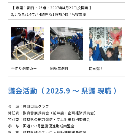
【 市議１期目・26歳・2007年4月22日投開票 】
3,575票/14位/44議席/51候補/49.4%投票率
手作り選挙カー
同級生選対
初当選！
議会活動（ 2025.9 〜 県議 現職 ）
会 派：県政自民クラブ
常任委：教育警察委員会（前年度：企画経済委員会）
特別委：岐阜県の魅力発信・向上対策特別委員会
参 与：国道157号整備促進期成同盟会
理 事：岐阜県議会スカウト運動振興議員連盟