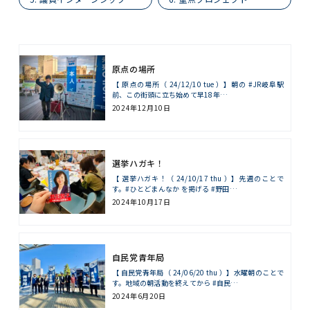
原点の場所
【 原点の場所（ 24/12/10 tue ）】朝の #JR岐阜駅
前、この街頭に立ち始めて早18年…
2024年12月10日
選挙ハガキ！
【 選挙ハガキ！（ 24/10/17 thu ）】先週のことで
す。#ひとどまんなか を掲げる #野田…
2024年10月17日
自民党青年局
【 自民党青年局（ 24/06/20 thu ）】水曜朝のことで
す。地域の朝活動を終えてから #自民…
2024年6月20日