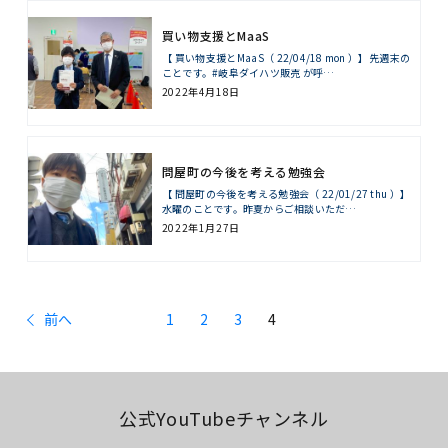
買い物支援とMaaS
【 買い物支援とMaaS（ 22/04/18 mon ）】先週末の
ことです。#岐阜ダイハツ販売 が呼…
2022年4月18日
問屋町の今後を考える勉強会
【 問屋町の今後を考える勉強会（ 22/01/27 thu ）】
水曜のことです。昨夏からご相談いただ…
2022年1月27日
前へ
1
2
3
4
公式YouTubeチャンネル