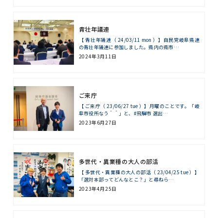
青壮年議連
【 青壮年議連（ 24/03/11 mon ）】自民党岐阜県連
の青壮年議連に参加しました。県内の県市…
2024年3月11日
ご来庁
【 ご来庁（ 23/06/27 tue ）】月曜のことです。「岐
阜市役所なう＾＾」と、#飛騨市 選出…
2023年6月27日
多世代・異業種の大人の部活
【 多世代・異業種の大人の部活（ 23/04/25 tue ）】
「選対本部ってどんなとこ？」と尋ねら…
2023年4月25日