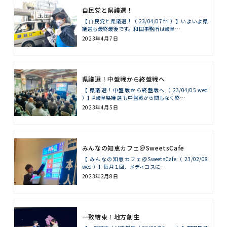
自民党と県議選！
【 自民党と県議選！（ 23/04/07 fri ）】いよいよ県
議選も最終最後です。和田事務所は岐阜…
2023年4月7日
県議選！中盤戦から終盤戦へ
【 県議選！中盤戦から終盤戦へ（ 23/04/05 wed
）】#岐阜県議選 も中盤戦から間もなく終…
2023年4月5日
みんなの知恵カフェ＠SweetsCafe
【 みんなの知恵カフェ＠SweetsCafe（ 23/02/08
wed ）】毎月１回、メディコスに…
2023年2月8日
一致結束！地方創生