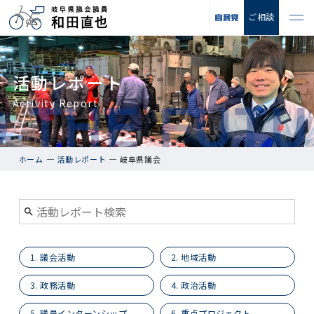
ご相談
活動レポート
Activity Report
ホーム
活動レポート
岐阜県議会
1. 議会活動
2. 地域活動
3. 政務活動
4. 政治活動
5. 議員インターンシップ
6. 重点プロジェクト