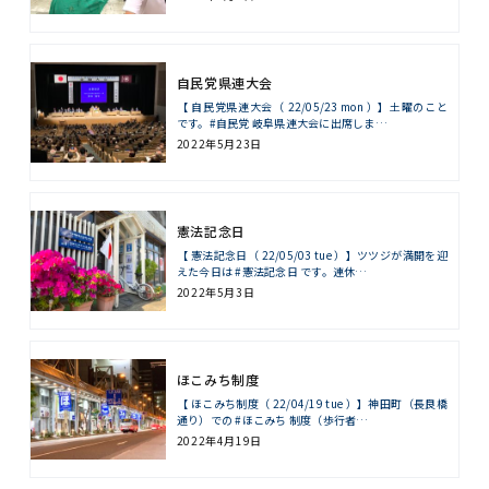
自民党県連大会
【 自民党県連大会（ 22/05/23 mon ）】土曜のこと
です。#自民党 岐阜県連大会に出席しま…
2022年5月23日
憲法記念日
【 憲法記念日（ 22/05/03 tue ）】ツツジが満開を迎
えた今日は #憲法記念日 です。連休…
2022年5月3日
ほこみち制度
【 ほこみち制度（ 22/04/19 tue ）】神田町（長良橋
通り）での #ほこみち 制度（歩行者…
2022年4月19日