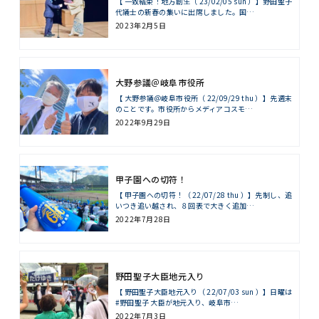
【 一致結束！地方創生（ 23/02/05 sun ）】野田聖子
代議士の新春の集いに出席しました。国…
2023年2月5日
大野参議＠岐阜市役所
【 大野参議＠岐阜市役所（ 22/09/29 thu ）】先週末
のことです。市役所からメディアコスモ…
2022年9月29日
甲子園への切符！
【 甲子園への切符！（ 22/07/28 thu ）】先制し、追
いつき追い越され、８回表で大きく追加…
2022年7月28日
野田聖子大臣地元入り
【 野田聖子大臣地元入り（ 22/07/03 sun ）】日曜は
#野田聖子 大臣が地元入り、岐阜市…
2022年7月3日