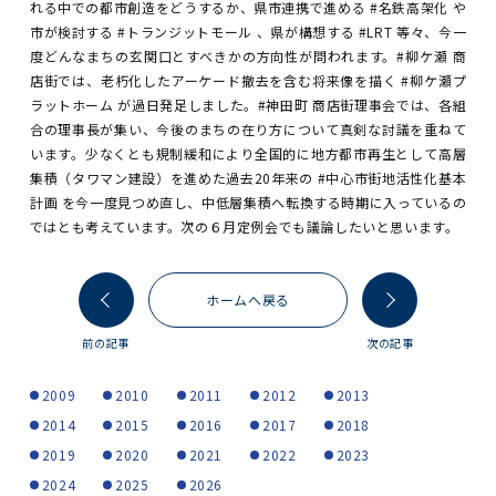
れる中での都市創造をどうするか、県市連携で進める #名鉄高架化 や
市が検討する #トランジットモール 、県が構想する #LRT 等々、今一
度どんなまちの玄関口とすべきかの方向性が問われます。#柳ケ瀬 商
店街では、老朽化したアーケード撤去を含む将来像を描く #柳ケ瀬プ
ラットホーム が過日発足しました。#神田町 商店街理事会では、各組
合の理事長が集い、今後のまちの在り方について真剣な討議を重ねて
います。少なくとも規制緩和により全国的に地方都市再生として高層
集積（タワマン建設）を進めた過去20年来の #中心市街地活性化基本
計画 を今一度見つめ直し、中低層集積へ転換する時期に入っているの
ではとも考えています。次の６月定例会でも議論したいと思います。
ホームへ戻る
前の記事
次の記事
2009
2010
2011
2012
2013
2014
2015
2016
2017
2018
2019
2020
2021
2022
2023
2024
2025
2026