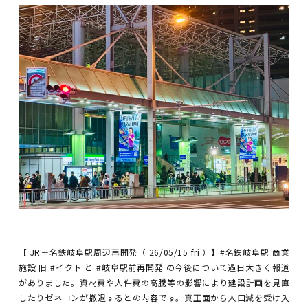
【 JR＋名鉄岐阜駅周辺再開発（ 26/05/15 fri ）】#名鉄岐阜駅 商業
施設 旧 #イクト と #岐阜駅前再開発 の今後について過日大きく報道
がありました。資材費や人件費の高騰等の影響により建設計画を見直
したりゼネコンが撤退するとの内容です。真正面から人口減を受け入