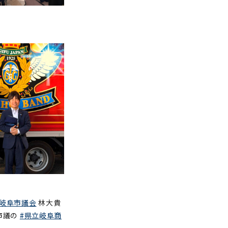
#岐阜市議会
林大貴
市議の
#県立岐阜商