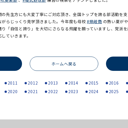
#吹奏楽部
、
#硬式野球部
練習の視察をアテンドしました。
問の先生方にも大変丁寧にご対応頂き、全国トップを誇る部活動を支
ながらじっくり見学頂きました。今年度も母校
#県岐商
の熱い夏がや
通り「自信と誇り」を大切にさらなる飛躍を願っていますし、党派を
応していきます。
ホームへ戻る
2011
2012
2013
2014
2015
2016
2020
2021
2022
2023
2024
2025