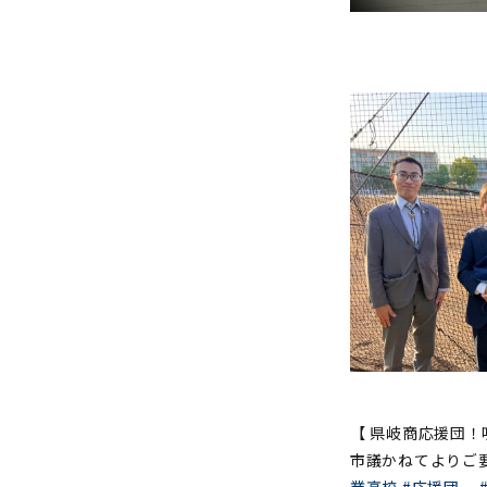
【 県岐商応援団！吹奏
市議かねてよりご