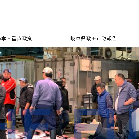
基本・重点政策
岐阜県政＋市政報告