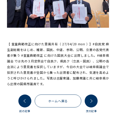
【 皇室典範改正に向けた意識共有（ 27/04/20 mon ）】#自民党 麻
生副総裁をはじめ、維新、国民、中道、参政、公明、立憲の各党代表
者が集う #皇室典範改正 に向けた国民大会に出席しました。#岐阜県
議会 では先の３月定例会で自民ク、県民ク（立民・国民）、公明の各
会派により意見書を採択していますが、今日の大会では岐阜県議会で
採択された意見書が全国から集った出席者に配布され、気運を高めよ
うと呼びかけられました。写真は古屋衆議、加藤衆議と共に岐阜県か
ら出席の国県市議員です。
ホームへ戻る
前の記事
次の記事