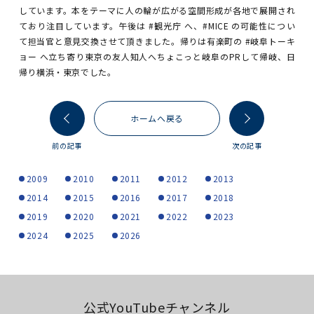
しています。本をテーマに人の輪が広がる空間形成が各地で展開され
ており注目しています。午後は #観光庁 へ、#MICE の可能性につい
て担当官と意見交換させて頂きました。帰りは有楽町の #岐阜トーキ
ョー へ立ち寄り東京の友人知人へちょこっと岐阜のPRして帰岐、日
帰り横浜・東京でした。
ホームへ戻る
前の記事
次の記事
2009
2010
2011
2012
2013
2014
2015
2016
2017
2018
2019
2020
2021
2022
2023
2024
2025
2026
公式YouTubeチャンネル