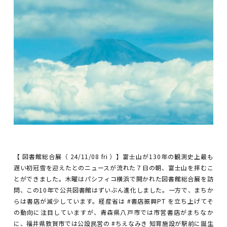
【 図書館総合展（ 24/11/08 fri ）】富士山が130年の観測史上最も
遅い初冠雪を迎えたとのニュースが流れた７日の朝、富士山を拝むこ
とができました。木曜はパシフィコ横浜で開かれた図書館総合展を訪
問、この10年で公共図書館はずいぶん進化しました。一方で、まちか
らは書店が減少しています。経産省は #書店振興PT を立ち上げてそ
の動向に注目していますが、青森県八戸市では市営書店がまちなか
に、福井県敦賀市では公設民営の #ちえなみき 知育施設が駅前に誕生