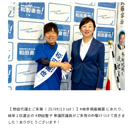
【 野田代議士ご来駕（ 25/09/13 sat ）】#岐阜県議補選 にあたり、
岐阜１区選出の #野田聖子 衆議院議員がご多用の中駆けつけて頂きま
した！ありがとうございます！