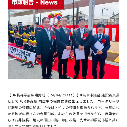
【 JR長森駅前広場完成（ 24/04/20 sat ）】#岐阜市議会 建設委員長
として #JR長森駅 前広場の完成式典に出席しました。ロータリーや
駐輪場の整備に加え、今後はトイレの整備も進められます。長年にわ
たる地域の皆さんの合意形成に心からの敬意を抱きながら、市議会か
らは石井議長、地元の須田市議、熊田市議、先輩の柳原前市議と共に
🎊くす玉開披でお祝いしました。