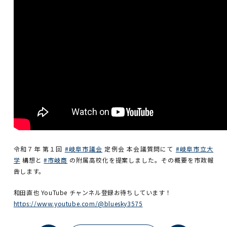
令和７年 第１回
#岐阜市議会
定例会 本会議質問にて
#岐阜市立大
学
構想と
#市岐商
の附属高校化を提案しました。その概要を市政報
告します。
和田直也 YouTube チャンネル登録お待ちしています！
https://www.youtube.com/@bluesky3575