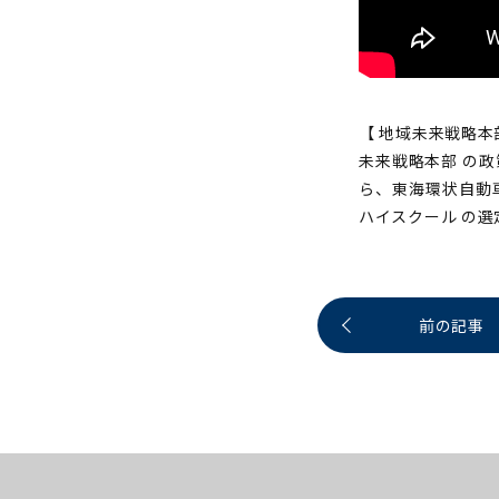
【 地域未来戦略本部
未来戦略本部 の
ら、東海環状自動
ハイスクール の
前の記事