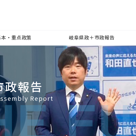
基本・重点政策
岐阜県政＋市政報告
市政報告
 Assembly Report