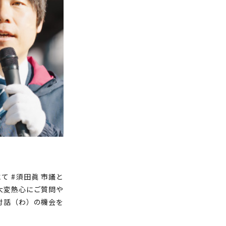
にて #須田眞 市議と
大変熱心にご質問や
対話（わ）の機会を