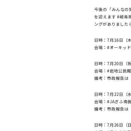
今後の「みんなの
を迎えます #岐
ングがありました
日時：7月16日（木）1
会場：#オーキッドパー
日時：7月20日（祝）1
会場：#岩地公民館 
備考：市政報告は「
日時：7月22日（水）1
会場：#JAぎふ南長
備考：市政報告は「
日時：7月26日（日）1