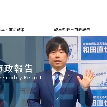
基本・重点政策
岐阜県政＋市政報告
市政報告
 Assembly Report