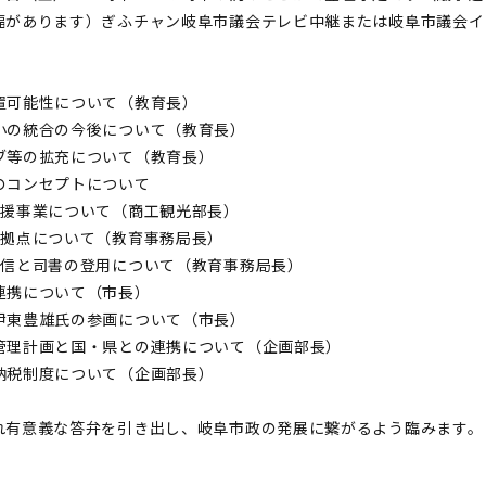
幅があります）ぎふチャン岐阜市議会テレビ中継または岐阜市議会イ
置可能性について（教育長）
小の統合の今後について（教育長）
ブ等の拡充について（教育長）
のコンセプトについて
支援事業について（商工観光部長）
流拠点について（教育事務局長）
発信と司書の登用について（教育事務局長）
連携について（市長）
伊東豊雄氏の参画について（市長）
管理計画と国・県との連携について（企画部長）
納税制度について（企画部長）
れ有意義な答弁を引き出し、岐阜市政の発展に繋がるよう臨みます。