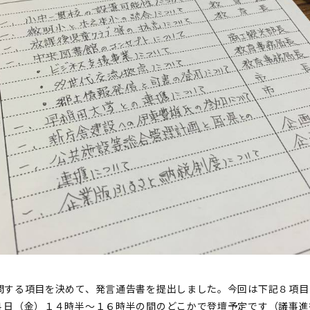
問する項目を決めて、発言通告書を提出しました。今回は下記８項目
４日（金）１４時半〜１６時半の間のどこかで登壇予定です（議事進