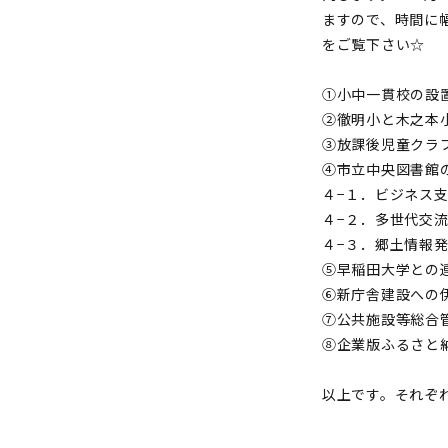
ますので、時間に
をご覧下さい☆
①小中一貫校の設
②徹明小と木之本
③放課後児童クラ
④市立中央図書館
４−１．ビジネス
４−２．多世代交
４−３．郷土情報
⑤早稲田大学との
⑥新庁舎建設への
⑦公共施設等総合
⑧企業版ふるさと
以上です。それぞ