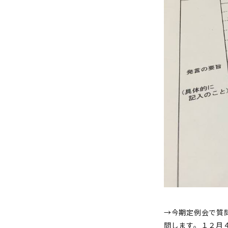
→今期定例会で質
問します。１２月