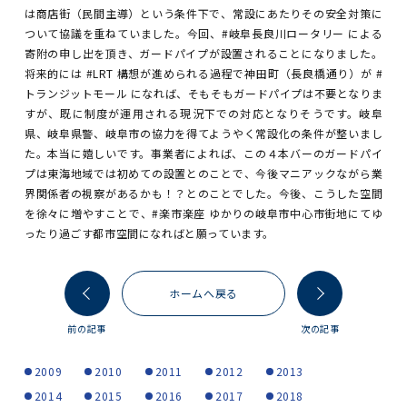
は商店街（民間主導）という条件下で、常設にあたりその安全対策に
ついて協議を重ねていました。今回、#岐阜長良川ロータリー による
寄附の申し出を頂き、ガードパイプが設置されることになりました。
将来的には #LRT 構想が進められる過程で神田町（長良橋通り）が #
トランジットモール になれば、そもそもガードパイプは不要となりま
すが、既に制度が運用される現況下での対応となりそうです。岐阜
県、岐阜県警、岐阜市の協力を得てようやく常設化の条件が整いまし
た。本当に嬉しいです。事業者によれば、この４本バーのガードパイ
プは東海地域では初めての設置とのことで、今後マニアックながら業
界関係者の視察があるかも！？とのことでした。今後、こうした空間
を徐々に増やすことで、#楽市楽座 ゆかりの岐阜市中心市街地にてゆ
ったり過ごす都市空間になればと願っています。
ホームへ戻る
前の記事
次の記事
2009
2010
2011
2012
2013
2014
2015
2016
2017
2018