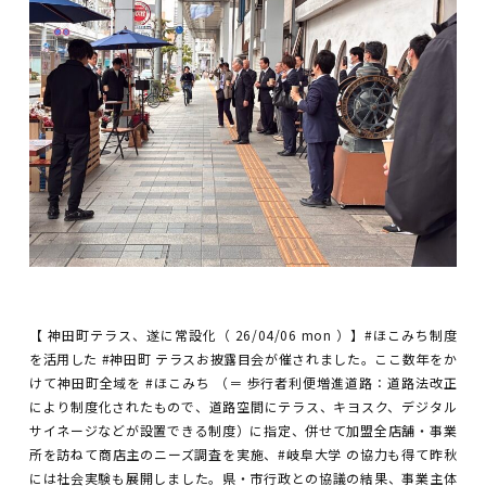
【 神田町テラス、遂に常設化（ 26/04/06 mon ）】#ほこみち制度
を活用した #神田町 テラスお披露目会が催されました。ここ数年をか
けて神田町全域を #ほこみち （＝ 歩行者利便増進道路：道路法改正
により制度化されたもので、道路空間にテラス、キヨスク、デジタル
サイネージなどが設置できる制度）に指定、併せて加盟全店舗・事業
所を訪ねて商店主のニーズ調査を実施、#岐阜大学 の協力も得て昨秋
には社会実験も展開しました。県・市行政との協議の結果、事業主体