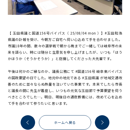
【 玉田県議と国道156号バイパス（ 25/08/04 mon ）】
#玉田和浩
県議の訃報を受け、今朝方ご自宅へ伺い心込めて手を合わせました。
市議18年の間、数々の選挙戦で朝から晩までご一緒しては岐阜市の未
来を語らい、時には随分と生意気を申し上げましたが、いつも「ほう
かほうか（そうかそうか）」と抱擁してくださった大先輩です。
午後は何かのご縁なのか、議長公務にて
#国道156号
岐阜東バイパス
の国政要望の日でした。地元中の地元である
#玉田県議
が地域交通改
善のために並々ならぬ熱量を注いでいた事業です。本来でしたら市長
と議長の間に先生が着座し、いつもの元気な玉田節で予算要望を伺う
べきところでした…。明日、明後日の通夜葬儀には、改めて心を込め
て手を合わせて参りたいと思います。
ホームへ戻る