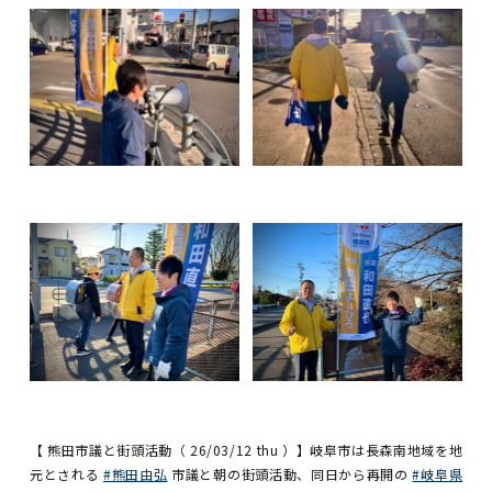
【 熊田市議と街頭活動（ 26/03/12 thu ）】岐阜市は長森南地域を地
元とされる
#熊田由弘
市議と朝の街頭活動、同日から再開の
#岐阜県