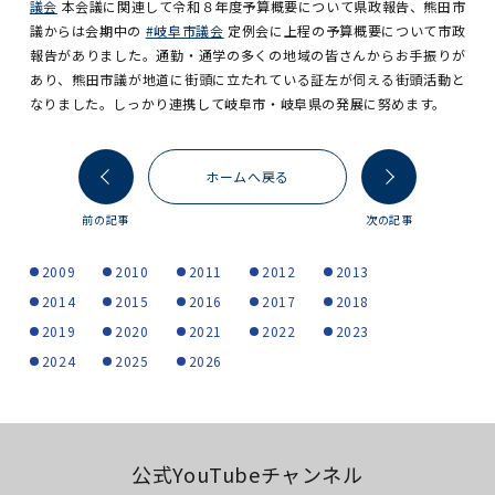
議会
本会議に関連して令和８年度予算概要について県政報告、熊田市
議からは会期中の
#岐阜市議会
定例会に上程の予算概要について市政
報告がありました。通勤・通学の多くの地域の皆さんからお手振りが
あり、熊田市議が地道に街頭に立たれている証左が伺える街頭活動と
なりました。しっかり連携して岐阜市・岐阜県の発展に努めます。
ホームへ戻る
前の記事
次の記事
2009
2010
2011
2012
2013
2014
2015
2016
2017
2018
2019
2020
2021
2022
2023
2024
2025
2026
公式YouTubeチャンネル