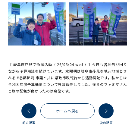
【 岐阜市芥見で街頭活動（ 26/03/04 wed ）】今日も各地飛び回り
ながら予算精読を続けています。水曜朝は岐阜市芥見を地元地域とさ
れる #谷藤錦司 市議と共に県政市政報告から活動開始です。私からは
令和８年度予算概要について県政報告しました。後ろのファミマさん
と旗の配色が良かったのは余談です。
ホームへ戻る
前の記事
次の記事