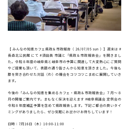
【 みんなの知恵カフェ県政＆市政報告（ 26/07/05 sun ）】週末は #
長森北公民館 にて #須田眞 市議と「県政＆市政報告会」を開きまし
た。令和８年度の岐阜県と岐阜市の予算に関連して大変熱心にご質問
やご提案も頂いて、表題の通り皆さんから知恵を頂きました。今後も
膝を突き合わせた対話（わ）の機会をコツコツこまめに展開していき
ます。
今後の「みんなの知恵を集めるカフェ・県政＆市政報告会」７月〜８
月の開催ご案内です。まもなく採決を迎えます #岐阜県議会 定例会の
令和８年度補正予算を含めて県政報告します。下記ご都合の良いタイ
ミングがありましたら、ぜひ気軽にお出かけお待ちしています！
日時：7月16日（木）10:00-11:00