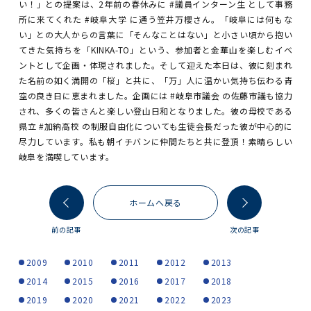
い！」との提案は、2年前の春休みに #議員インターン生 として事務
所に来てくれた #岐阜大学 に通う笠井万櫻さん。「岐阜には何もな
い」との大人からの言葉に「そんなことはない」と小さい頃から抱い
てきた気持ちを「KINKA-TO」という、参加者と金華山を楽しむイベ
ントとして企画・体現されました。そして迎えた本日は、彼に刻まれ
た名前の如く満開の「桜」と共に、「万」人に温かい気持ち伝わる青
空の良き日に恵まれました。企画には #岐阜市議会 の佐藤市議も協力
され、多くの皆さんと楽しい登山日和となりました。彼の母校である
県立 #加納高校 の制服自由化についても生徒会長だった彼が中心的に
尽力しています。私も朝イチバンに仲間たちと共に登頂！素晴らしい
岐阜を満喫しています。
ホームへ戻る
前の記事
次の記事
2009
2010
2011
2012
2013
2014
2015
2016
2017
2018
2019
2020
2021
2022
2023