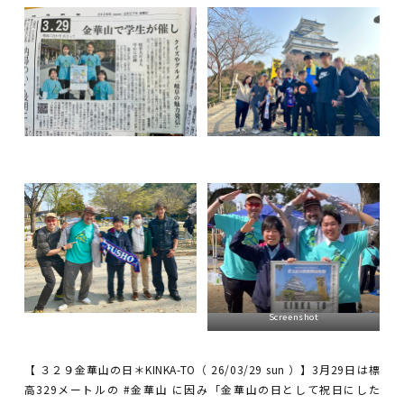
Screenshot
【 ３２９金華山の日＊KINKA-TO（ 26/03/29 sun ）】3月29日は標
高329メートルの #金華山 に因み「金華山の日として祝日にした