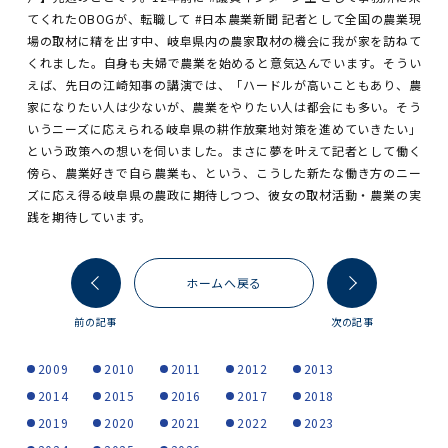
てくれたOBOGが、転職して #日本農業新聞 記者として全国の農業現
場の取材に精を出す中、岐阜県内の農家取材の機会に我が家を訪ねて
くれました。自身も夫婦で農業を始めると意気込んでいます。そうい
えば、先日の江崎知事の講演では、「ハードルが高いこともあり、農
家になりたい人は少ないが、農業をやりたい人は都会にも多い。そう
いうニーズに応えられる岐阜県の耕作放棄地対策を進めていきたい」
という政策への想いを伺いました。まさに夢を叶えて記者として働く
傍ら、農業好きで自ら農業も、という、こうした新たな働き方のニー
ズに応え得る岐阜県の農政に期待しつつ、彼女の取材活動・農業の実
践を期待しています。
ホームへ戻る
前の記事
次の記事
2009
2010
2011
2012
2013
2014
2015
2016
2017
2018
2019
2020
2021
2022
2023