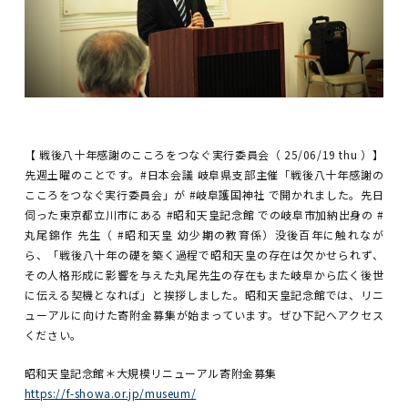
【 戦後八十年感謝のこころをつなぐ実行委員会（ 25/06/19 thu ）】
先週土曜のことです。#日本会議 岐阜県支部主催「戦後八十年感謝の
こころをつなぐ実行委員会」が #岐阜護国神社 で開かれました。先日
伺った東京都立川市にある #昭和天皇記念館 での岐阜市加納出身の #
丸尾錦作 先生（ #昭和天皇 幼少期の教育係）没後百年に触れなが
ら、「戦後八十年の礎を築く過程で昭和天皇の存在は欠かせられず、
その人格形成に影響を与えた丸尾先生の存在もまた岐阜から広く後世
に伝える契機となれば」と挨拶しました。昭和天皇記念館では、リニ
ューアルに向けた寄附金募集が始まっています。ぜひ下記へアクセス
ください。
昭和天皇記念館＊大規模リニューアル寄附金募集
https://f-showa.or.jp/museum/