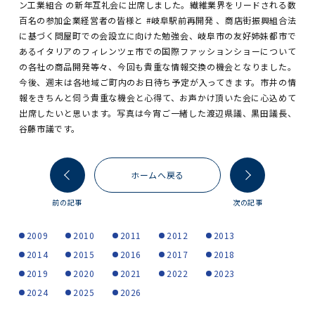
ン工業組合 の新年互礼会に出席しました。繊維業界をリードされる数
百名の参加企業経営者の皆様と #岐阜駅前再開発 、商店街振興組合法
に基づく問屋町での会設立に向けた勉強会、岐阜市の友好姉妹都市で
あるイタリアのフィレンツェ市での国際ファッションショーについて
の各社の商品開発等々、今回も貴重な情報交換の機会となりました。
今後、週末は各地域ご町内のお日待ち予定が入ってきます。市井の情
報をきちんと伺う貴重な機会と心得て、お声かけ頂いた会に心込めて
出席したいと思います。写真は今宵ご一緒した渡辺県議、黒田議長、
谷藤市議です。
ホームへ戻る
前の記事
次の記事
2009
2010
2011
2012
2013
2014
2015
2016
2017
2018
2019
2020
2021
2022
2023
2024
2025
2026