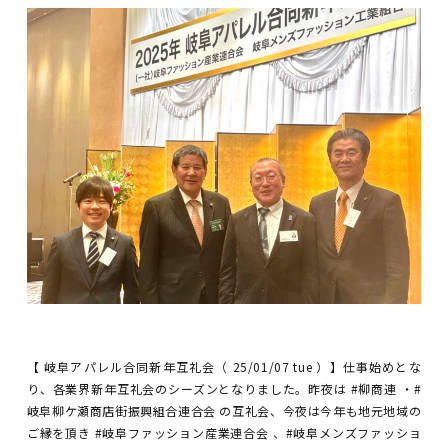
【 岐阜アパレル合同新年互礼会（ 25/01/07 tue ）】仕事始めとな
り、各業界新年互礼会のシーズンとなりました。昨夜は #柳商連 ・#
岐阜柳ケ瀬商店街振興組合連合会 の互礼会、今夜は今年も地元地域の
ご縁を頂き #岐阜ファッション産業連合会 、#岐阜メンズファッショ