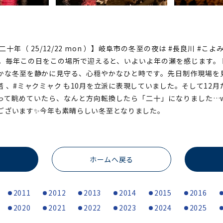
十年（ 25/12/22 mon ）】岐阜市の冬至の夜は #長良川 #こ
た。毎年この日をこの場所で迎えると、いよいよ年の瀬を感じます。
かな冬至を静かに見守る、心穏やかなひと時です。先日制作現場を見
の塔 、#ミャクミャク も10月を立派に表現していました。そして12
って眺めていたら、なんと方向転換したら「二十」になりました…
うございます✨今年も素晴らしい冬至となりました。
ホームへ戻る
2011
2012
2013
2014
2015
2016
2020
2021
2022
2023
2024
2025