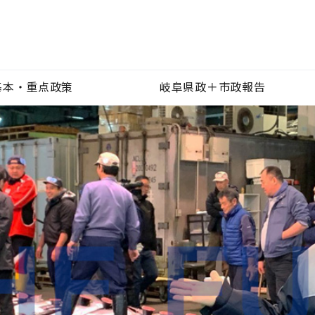
基本・重点政策
岐阜県政＋市政報告