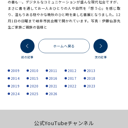
の書も…。デジタルなコミュニケーションが盛んな現代社会ですが、
まさに書を通してお一人おひとりの人や自然を「想う心」を感じ取
り、温もりある穏やかな晩秋のひと時を楽しむ書展となりました。12
月1日の日曜まで岐阜市民会館で開かれています。写真：伊藤仙游先
生ご家族ご親族の皆様と
ホームへ戻る
前の記事
次の記事
2009
2010
2011
2012
2013
2014
2015
2016
2017
2018
2019
2020
2021
2022
2023
2024
2025
2026
公式YouTubeチャンネル