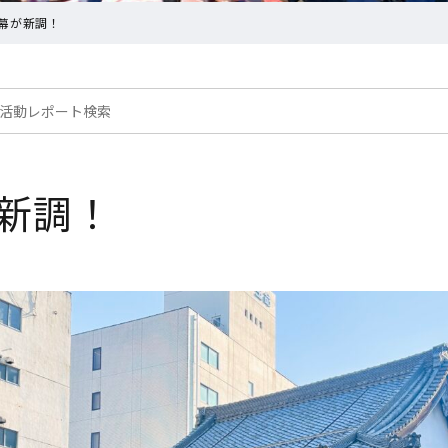
幕が新調！
新調！