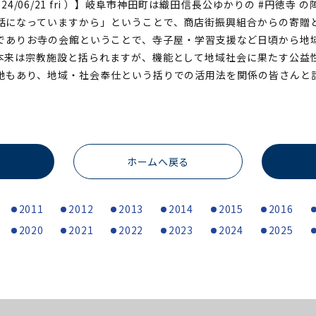
24/06/21 fri ）】岐阜市神田町は織田信長公ゆかりの #円徳寺
話になっていますから」ということで、商店街振興組合からの寄贈
でありお寺の会館ということで、寺子屋・学習支援など日頃から地
本来は宗教施設と括られますが、機能として地域社会に果たす公益
地もあり、地域・社会奉仕という括りでの活用法を関係の皆さんと
ホームへ戻る
2011
2012
2013
2014
2015
2016
2020
2021
2022
2023
2024
2025