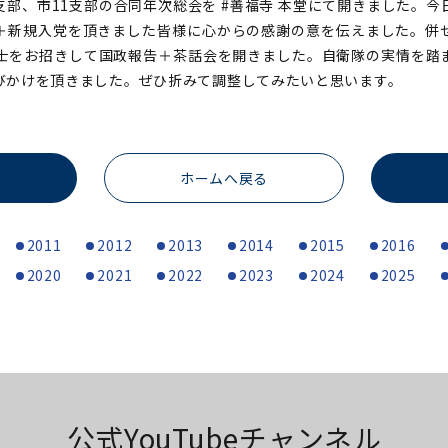
部、市11支部の合同年次総会を #善福寺 本堂にて開きました。今
＋新規入党を頂きました皆様に心からの感謝の意を伝えました。併
代議士をお招きして国政報告＋茶話会を開きました。自衛隊の実情を踏
びかけを頂きました。ぜひ折みて調整してみたいと思います。
ホームへ戻る
2011
2012
2013
2014
2015
2016
2020
2021
2022
2023
2024
2025
公式YouTubeチャンネル