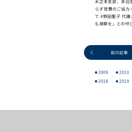
木之本支部、本荘支
らず党費のご協力
て #野田聖子 
も視察を」との呼
前の記事
2009
2010
2018
2019