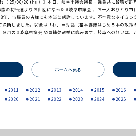
れ（ 25/08/28 thu ）】本日、岐阜市議会議長・議員共に辞職が
、26歳の初当選よりお世話になった #岐阜市議会 、お一人おひとり
18年、市職員の皆様にも本当に感謝しています。不本意なタイミン
て決断しました。以後は「わ」＝対話（基本姿勢はじめ５本の政策
、９月の #岐阜県議会 議員補欠選挙に臨みます。岐阜への想いは、
ホームへ戻る
2011
2012
2013
2014
2015
2016
2020
2021
2022
2023
2024
2025